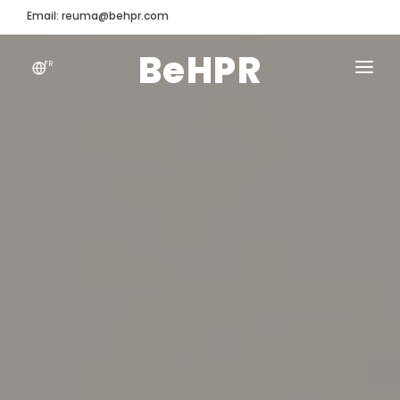
Email: reuma@behpr.com
BeHPR
FR
HOME FR
ABOUT
APPARTENANCE
NEWS
PARTENAIRES
CONTACT