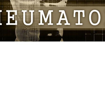
BeHPR:
Le "Belgian Health Professionals in
Rheumatology (BeHPR)" est une
asbl qui soutient les ambulanciers
paramédicaux exerçant en