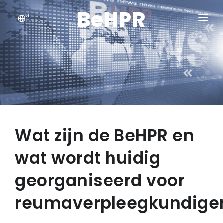
BeHPR
NL
HOME
ABOUT
LIDMAATSCHAP
NEWS
Wat zijn de BeHPR en
PARTNERS
wat wordt huidig
CONTACT
georganiseerd voor
reumaverpleegkundige